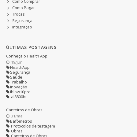
Como Comprar
Como Pagar
Trocas
Segurança
Integração
ÚLTIMAS POSTAGENS
Conheça o Health App
19/jun
HealthApp
Segurança
Saúde
Trabalho
Inovação
Iblow10pro
al8800bt
Canteiros de Obras
31/mai
Bafômetros
Protocolos de testagem
Obras
Canteiros de Obras