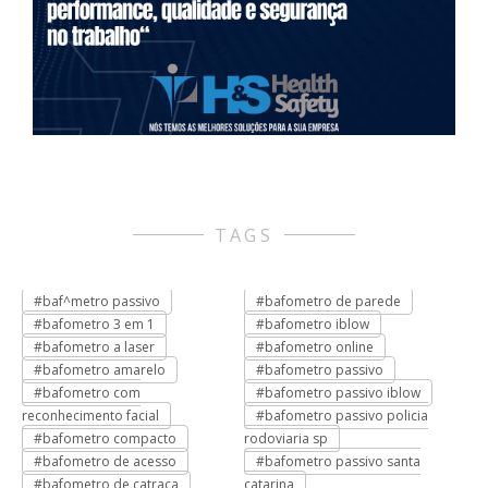
TAGS
#baf^metro passivo
#bafometro de parede
#
#bafometro 3 em 1
#bafometro iblow
#
#bafometro a laser
#bafometro online
#
o
#bafometro amarelo
#bafometro passivo
#
#bafometro com
#bafometro passivo iblow
#
reconhecimento facial
#bafometro passivo policia
#
#bafometro compacto
rodoviaria sp
#
#bafometro de acesso
#bafometro passivo santa
#
#bafometro de catraca
catarina