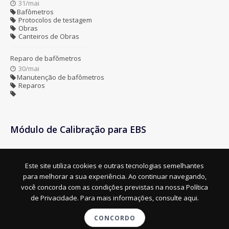
31/mai
Bafômetros
Protocolos de testagem
Obras
Canteiros de Obras
Reparo de bafômetros
30/mai
Manutenção de bafômetros
Reparos
Módulo de Calibração para EBS
Este site utiliza cookies e outras tecnologias semelhantes
para melhorar a sua experiência. Ao continuar navegando,
você concorda com as condições previstas na nossa
Política
de Privacidade. Para mais informações, consulte aqui.
HEALTH & SAFETY LTDA- BAFÔMETROS E ETILÔMETROS - CNPJ :
08.857.492/0001-48 © TODOS OS DIREITOS RESERVADOS. 2026
CONCORDO