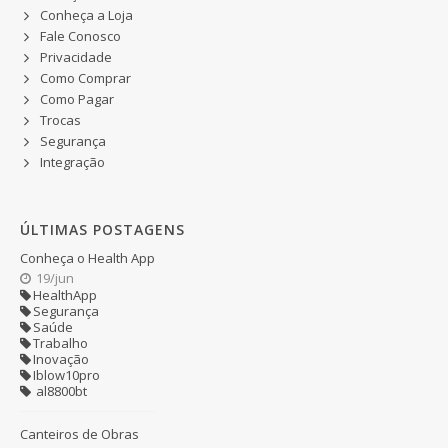
Conheça a Loja
Fale Conosco
Privacidade
Como Comprar
Como Pagar
Trocas
Segurança
Integração
ÚLTIMAS POSTAGENS
Conheça o Health App
19/jun
HealthApp
Segurança
Saúde
Trabalho
Inovação
Iblow10pro
al8800bt
Canteiros de Obras