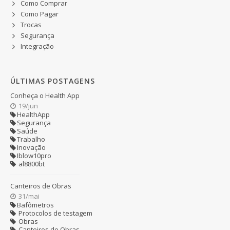
Como Comprar
Como Pagar
Trocas
Segurança
Integração
ÚLTIMAS POSTAGENS
Conheça o Health App
19/jun
HealthApp
Segurança
Saúde
Trabalho
Inovação
Iblow10pro
al8800bt
Canteiros de Obras
31/mai
Bafômetros
Protocolos de testagem
Obras
Canteiros de Obras