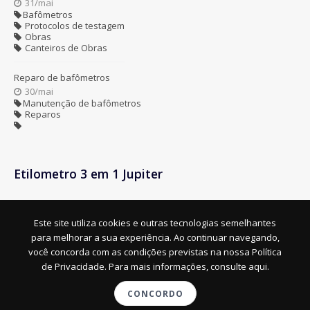
31/mai
Bafômetros
Protocolos de testagem
Obras
Canteiros de Obras
Reparo de bafômetros
30/mai
Manutenção de bafômetros
Reparos
Etilometro 3 em 1 Jupiter
Este site utiliza cookies e outras tecnologias semelhantes
para melhorar a sua experiência. Ao continuar navegando,
você concorda com as condições previstas na nossa
Política
de Privacidade. Para mais informações, consulte aqui.
HEALTH & SAFETY LTDA- BAFÔMETROS E ETILÔMETROS - CNPJ :
08.857.492/0001-48 © TODOS OS DIREITOS RESERVADOS. 2026
CONCORDO