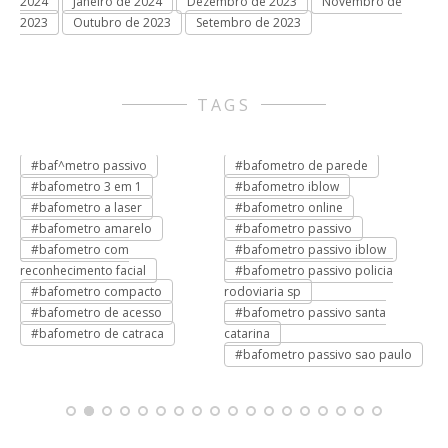
2024
Janeiro de 2024
Dezembro de 2023
Novembro de
2023
Outubro de 2023
Setembro de 2023
TAGS
#baf^metro passivo
#bafometro de parede
#
#bafometro 3 em 1
#bafometro iblow
#
#bafometro a laser
#bafometro online
#
o
#bafometro amarelo
#bafometro passivo
#
#bafometro com
#bafometro passivo iblow
#
reconhecimento facial
#bafometro passivo policia
#
#bafometro compacto
rodoviaria sp
#
#bafometro de acesso
#bafometro passivo santa
#
#bafometro de catraca
catarina
#bafometro passivo sao paulo