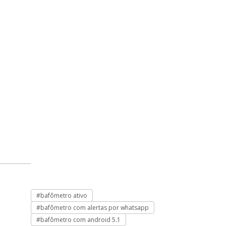
#bafômetro ativo
#bafômetro com
#bafômetro com alertas por whatsapp
#bafômetro com
#bafômetro com android 5.1
#bafômetro co