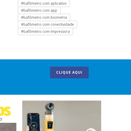
#bafômetro com aplicativo
#bafômetro de
#bafômetro com app
#bafômetro de 
#bafômetro com biometria
#bafômetro ign
#bafômetro com conectividade
#bafômetro par
#bafômetro com impressora
#bafômetro pas
CLIQUE AQUI