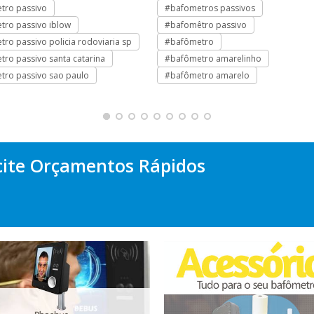
tro passivo
#bafometros passivos
tro passivo iblow
#bafomêtro passivo
ro passivo policia rodoviaria sp
#bafômetro
ro passivo santa catarina
#bafômetro amarelinho
tro passivo sao paulo
#bafômetro amarelo
cite Orçamentos Rápidos