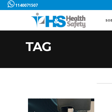
1140071507
SO
TAG