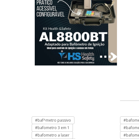
#baf^metro passivo
#bafome
#bafometro 3 em 1
#bafome
#bafometro a laser
#bafome