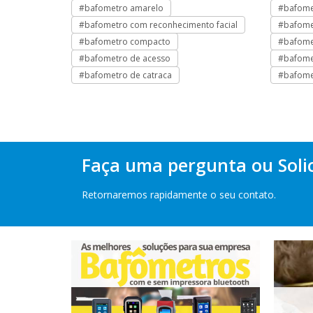
o
#bafometro amarelo
#bafome
#bafometro com reconhecimento facial
#bafome
#bafometro compacto
#bafomet
#bafometro de acesso
#bafomet
#bafometro de catraca
#bafome
Faça uma pergunta ou Soli
Retornaremos rapidamente o seu contato.