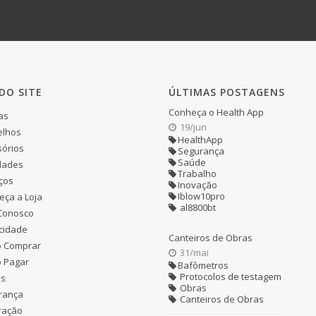
DO SITE
ÚLTIMAS POSTAGENS
Conheça o Health App
as
19/jun
elhos
HealthApp
órios
Segurança
Saúde
dades
Trabalho
ços
Inovação
Iblow10pro
ça a Loja
al8800bt
 Conosco
cidade
Canteiros de Obras
 Comprar
31/mai
 Pagar
Bafômetros
Protocolos de testagem
as
Obras
rança
Canteiros de Obras
ração