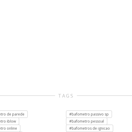
TAGS
tro de parede
#bafometro passivo sp
tro iblow
#bafometro pessoal
tro online
#bafometros de ignicao