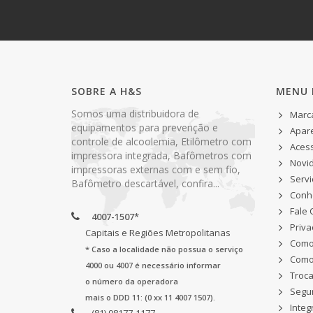
SOBRE A H&S
MENU 
Somos uma distribuidora de
Marc
equipamentos para prevenção e
Apar
controle de alcoolemia, Etilômetro com
Acess
impressora integrada, Bafômetros com
Novi
impressoras externas com e sem fio,
Servi
Bafômetro descartável, confira...
Conhe
Fale
4007-1507*
Priva
Capitais e Regiões Metropolitanas
Como
* Caso a localidade não possua o serviço
Como
4000 ou 4007 é necessário informar
Troc
o número da operadora
Segu
mais o DDD 11: (0 xx 11 4007 1507).
Integ
(81) 98177-1177