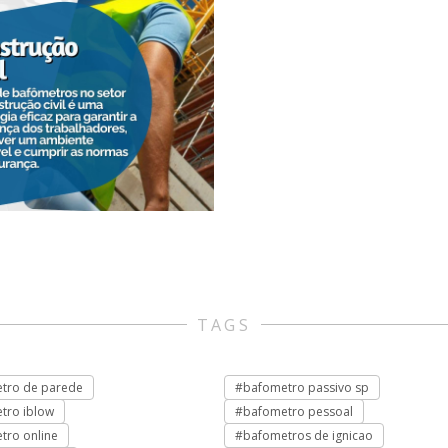
TAGS
tro de parede
#bafometro passivo sp
tro iblow
#bafometro pessoal
tro online
#bafometros de ignicao