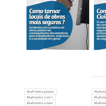
#baf^metro passivo
#bafome
#bafometro 3 em 1
#bafome
#bafometro a laser
#bafome