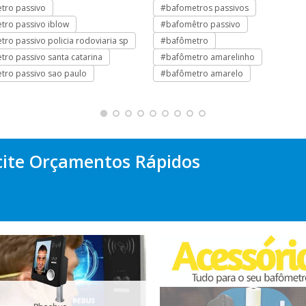
tro passivo
#bafometros passivos
tro passivo iblow
#bafomêtro passivo
ro passivo policia rodoviaria sp
#bafômetro
ro passivo santa catarina
#bafômetro amarelinho
tro passivo sao paulo
#bafômetro amarelo
cite Orçamentos Rápidos