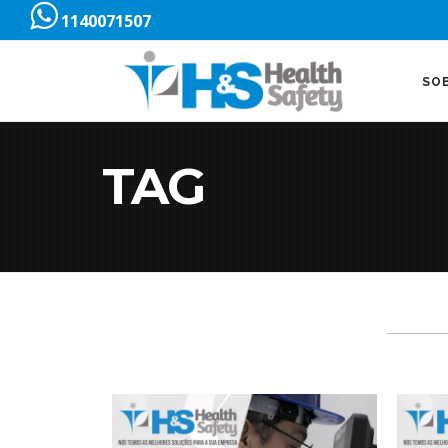
1140071507
SO
TAG