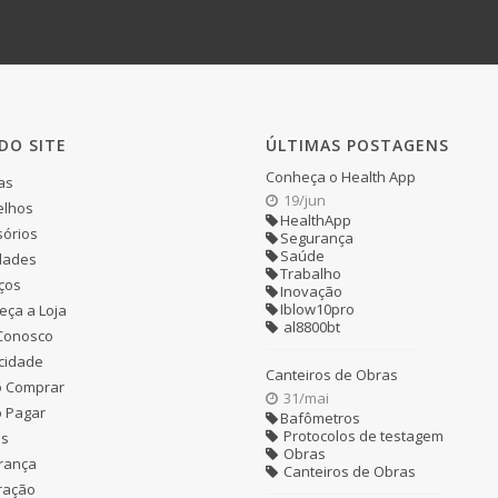
DO SITE
ÚLTIMAS POSTAGENS
Conheça o Health App
as
19/jun
elhos
HealthApp
órios
Segurança
Saúde
dades
Trabalho
ços
Inovação
Iblow10pro
ça a Loja
al8800bt
 Conosco
cidade
Canteiros de Obras
 Comprar
31/mai
 Pagar
Bafômetros
Protocolos de testagem
as
Obras
rança
Canteiros de Obras
ração