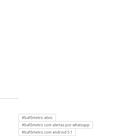
#bafômetro ativo
#bafômetro com
#bafômetro com alertas por whatsapp
#bafômetro com
#bafômetro com android 5.1
#bafômetro co