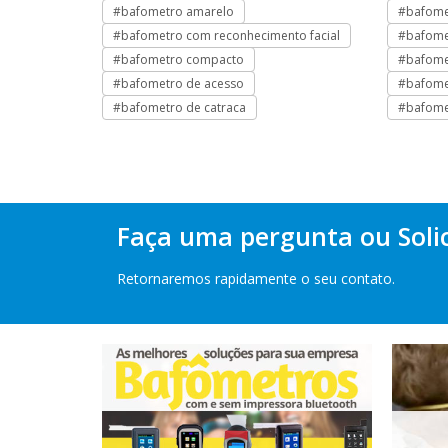
o
#bafometro amarelo
#bafome
#bafometro com reconhecimento facial
#bafome
#bafometro compacto
#bafomet
#bafometro de acesso
#bafomet
#bafometro de catraca
#bafome
Faça uma pergunta ou Soli
Retornaremos rapidamente o seu contato.