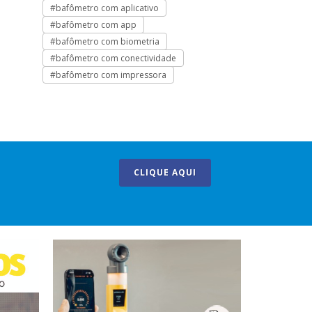
#bafômetro com aplicativo
#bafômetro de
#bafômetro com app
#bafômetro de 
#bafômetro com biometria
#bafômetro ign
#bafômetro com conectividade
#bafômetro par
#bafômetro com impressora
#bafômetro pas
CLIQUE AQUI