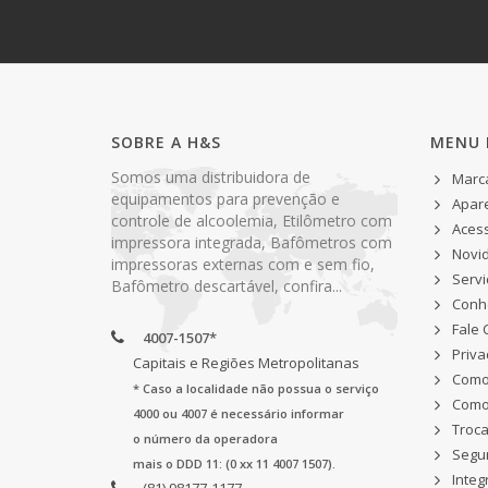
SOBRE A H&S
MENU 
Somos uma distribuidora de
Marc
equipamentos para prevenção e
Apar
controle de alcoolemia, Etilômetro com
Acess
impressora integrada, Bafômetros com
Novi
impressoras externas com e sem fio,
Servi
Bafômetro descartável, confira...
Conhe
Fale
4007-1507*
Priva
Capitais e Regiões Metropolitanas
Como
* Caso a localidade não possua o serviço
Como
4000 ou 4007 é necessário informar
Troc
o número da operadora
Segu
mais o DDD 11: (0 xx 11 4007 1507).
Integ
(81) 98177-1177