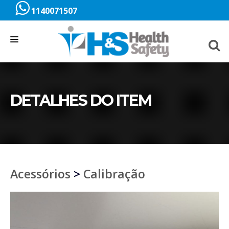
1140071507
HOME
SOBRE
DETALHES DO ITEM
CATÁLOGO
SOLUÇÕES
PRODUTOS
Acessórios
>
Calibração
SERVIÇOS
SUPORTE
VÍDEOS