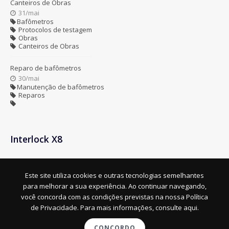
Canteiros de Obras
31/mai
Bafômetros
Protocolos de testagem
Obras
Canteiros de Obras
Reparo de bafômetros
30/mai
Manutenção de bafômetros
Reparos
Interlock X8
Este site utiliza cookies e outras tecnologias semelhantes
para melhorar a sua experiência. Ao continuar navegando,
você concorda com as condições previstas na nossa
Política
de Privacidade. Para mais informações, consulte aqui.
HEALTH & SAFETY LTDA- BAFÔMETROS E ETILÔMETROS - CNPJ :
08.857.492/0001-48 © TODOS OS DIREITOS RESERVADOS. 2026
CONCORDO